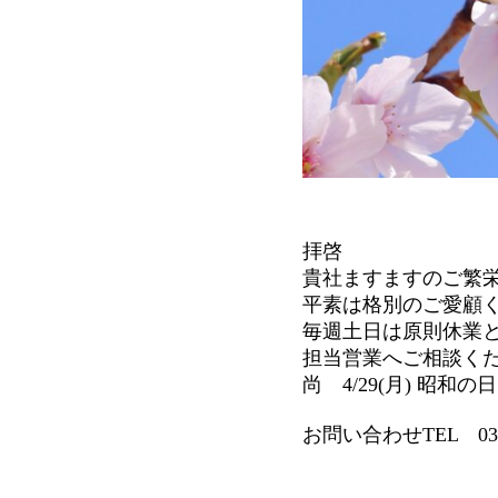
拝啓
貴社ますますのご繁
平素は格別のご愛顧
毎週土日は原則休業
担当営業へご相談く
尚 4/29(月) 昭和
お問い合わせTEL 03-6