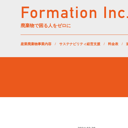
廃棄物で困る人をゼロに
産業廃棄物事業内容
/
サステナビリティ経営支援
/
料金表
/