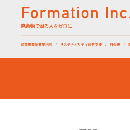
廃棄物で困る人をゼロに
産業廃棄物事業内容
/
サステナビリティ経営支援
/
料金表
/