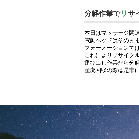
分解作業で
リ
サ
本日はマッサージ関
電動ベッドはそのま
フォーメーションで
これによりリサイクル
運び出し作業から分
産廃回収の際は是非