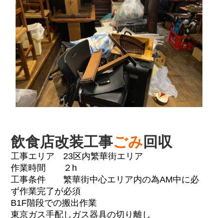
飲食店改装工事
ごみ
回収
工事エリア 23区内繁華街エリア
作業時間 ２h
工事条件 繁華街中心エリア内の為AM中に必
ず作業完了が必須
B1F階段での搬出作業
東京ガス手配しガス器具の切り離し