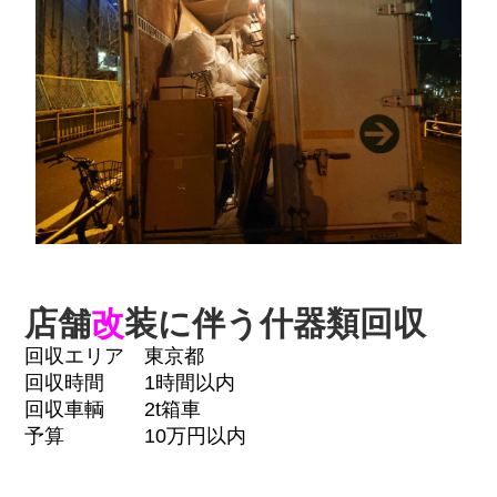
店舗
改
装に伴う什器類回収
回収エリア 東京都
回収時間 1時間以内
回収車輌 2t箱車
予算 10万円以内