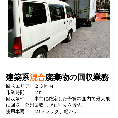
建築系
混合
廃棄物の回収業務
回収エリア ２３区内
作業時間 ２h
回収条件 事前に確定した予算範囲内で最大限
に回収・分別回収しゼロ埋立を優先
使用車両 ２tトラック、軽バン