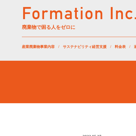
廃棄物で困る人をゼロに
産業廃棄物事業内容
/
サステナビリティ経営支援
/
料金表
/