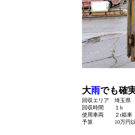
大
雨
でも確
回収エリア 埼玉県
回収時間 １h
使用車両 ２t箱車
予算 10万円以