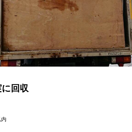
実に回収
内