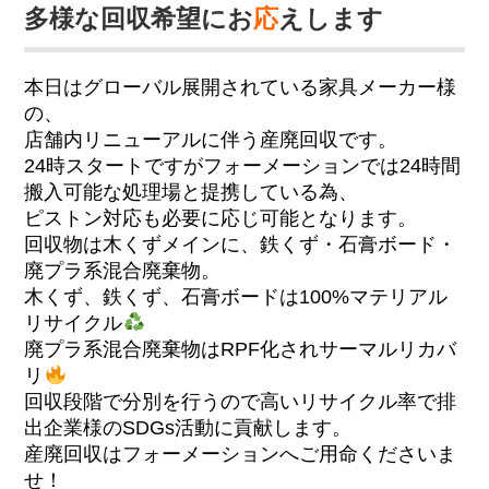
多様な回収希望にお
応
えします
本日はグローバル展開されている家具メーカー様
の、
店舗内リニューアルに伴う産廃回収です。
24時スタートですがフォーメーションでは24時間
搬入可能な処理場と提携している為、
ピストン対応も必要に応じ可能となります。
回収物は木くずメインに、鉄くず・石膏ボード・
廃プラ系混合廃棄物。
木くず、鉄くず、石膏ボードは100%マテリアル
リサイクル
廃プラ系混合廃棄物はRPF化されサーマルリカバ
リ
回収段階で分別を行うので高いリサイクル率で排
出企業様のSDGs活動に貢献します。
産廃回収はフォーメーションへご用命くださいま
せ！