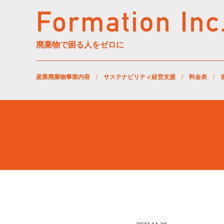
廃棄物で困る人をゼロに
産業廃棄物事業内容
/
サステナビリティ経営支援
/
料金表
/