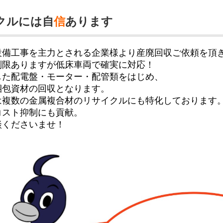
クルには自
信
あります
設備工事を主力とされる企業様より産廃回収ご依頼を頂
制限ありますが低床車両で確実に対応！
した配電盤・モーター・配管類をはじめ、
梱包資材の回収となります。
は複数の金属複合材のリサイクルにも特化しております
コスト抑制にも貢献。
談くださいませ！