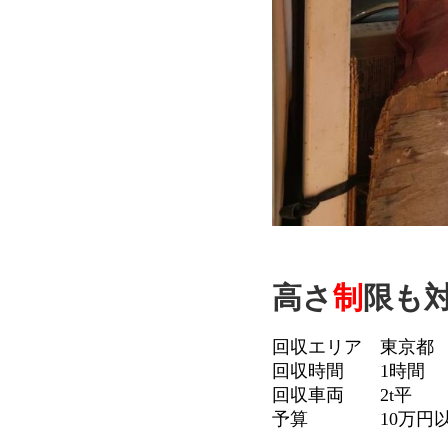
高さ
制
限も
回収エリア 東京都
回収時間 1時間
回収車両 2t平
予算 10万円以