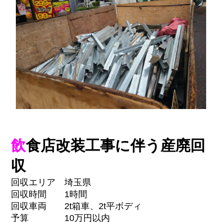
飲
食店改装工事に伴う産廃回
収
回収エリア 埼玉県
回収時間 1時間
回収車両 2t箱車、2t平ボディ
予算 10万円以内