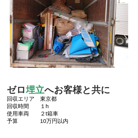
ゼロ
埋立
へお客様と共に
回収エリア 東京都
回収時間 １h
使用車両 ２t箱車
予算 10万円以内