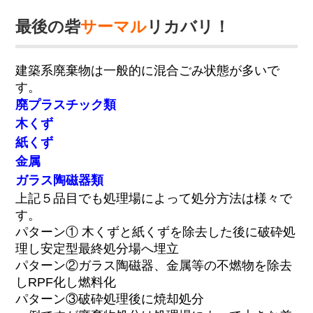
最後の砦
サーマル
リカバリ！
建築系廃棄物は一般的に混合ごみ状態が多いで
す。
廃プラスチック類
木くず
紙くず
金属
ガラス陶磁器類
上記５品目でも処理場によって処分方法は様々で
す。
パターン① 木くずと紙くずを除去した後に破砕処
理し安定型最終処分場へ埋立
パターン②ガラス陶磁器、金属等の不燃物を除去
しRPF化し燃料化
パターン③破砕処理後に焼却処分