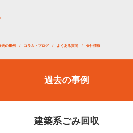
過去の事例
/
コラム・ブログ
/
よくある質問
/
会社情報
過去の事例
建築系ごみ回収