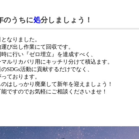
年のうちに
処
分しましょう！
日となりました。
物運び出し作業にて回収です。
同時に行い『ゼロ埋立』を達成すべく、
ーマルリカバリ用にキッチリ分けて積込ます。
のSDGs活動に貢献するだけでなく、
がっております。
ものはしっかり廃棄して新年を迎えましょう！
可能ですのでお気軽にご相談くださいませ！