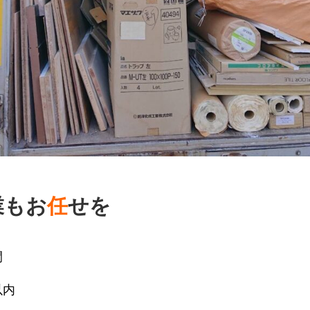
業もお
任
せを
間
内