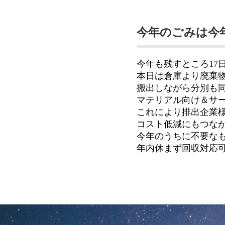
今年のごみは今
今年も残すところ17
本日は倉庫より廃棄
搬出しながら分別も
マテリアル向け＆サ
これにより排出企業様
コスト低減にもつな
今年のうちに不要な
年内休まず回収対応