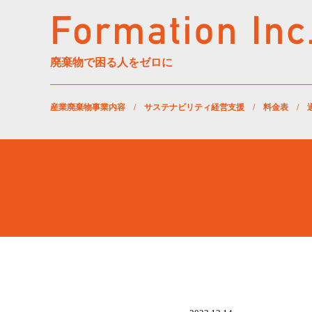
廃棄物で困る人をゼロに
産業廃棄物事業内容
/
サステナビリティ経営支援
/
料金表
/