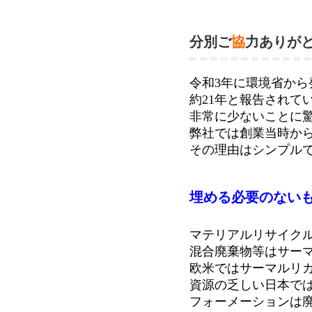
分別ご
協
力ありが
令和3年に環境省か
約21年と報告されて
非常に少ないことに
弊社では創業当時か
その理由はシンプル
埋める必要のない
マテリアルリサイク
混合廃棄物等はサー
欧米ではサーマルリ
資源の乏しい日本で
フォーメーションは