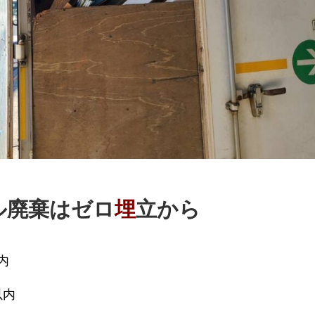
ル廃棄はゼロ
埋
立から
内
内