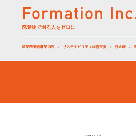
廃棄物で困る人をゼロに
産業廃棄物事業内容
/
サステナビリティ経営支援
/
料金表
/