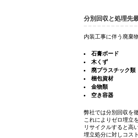
分別回収と処理先最
内装工事に伴う廃棄
石膏ボード
木くず
廃プラスチック類
梱包資材
金物類
空き容器
弊社では分別回収を
これによりゼロ埋立
リサイクルすると高
埋立処分に対しコス