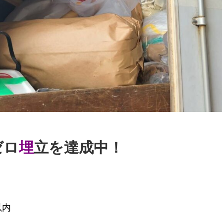
ゼロ
埋
立を達成中！
内