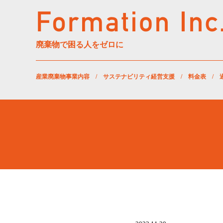
廃棄物で困る人をゼロに
産業廃棄物事業内容
/
サステナビリティ経営支援
/
料金表
/