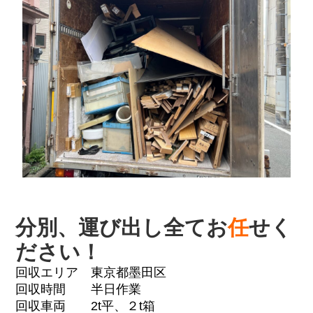
分別、運び出し全てお
任
せく
ださい！
回収エリア 東京都墨田区
回収時間 半日作業
回収車両 2t平、２t箱