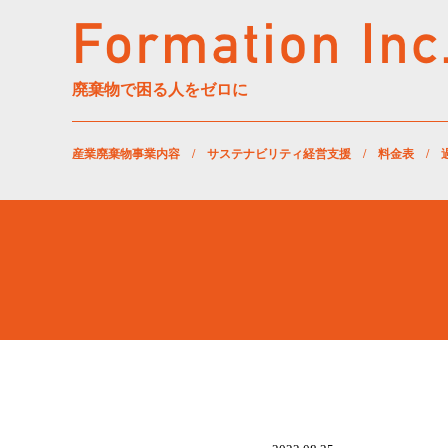
廃棄物で困る人をゼロに
産業廃棄物事業内容
/
サステナビリティ経営支援
/
料金表
/