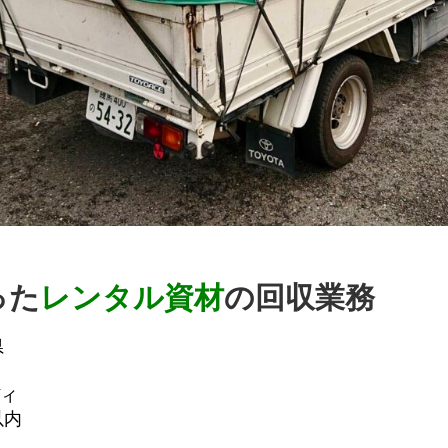
った
レンタル資材
の回収業務
県
ディ
内