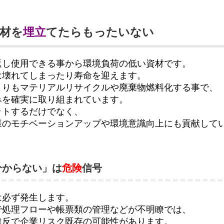
資材を
埋立
てたらもったいない
返し使用できる事から環境負荷の低い資材です。
は壊れてしまったり寿命を迎えます。
よりもマテリアルリサイクルや廃棄物燃料化する事で、
みを確実に取り組まれています。
ットするだけでなく、
様のモチベーションアップや環境意識向上にも貢献して
分からない」は
危険
信号
は必ず発生します。
で処理フローや帳票類の管理などが不明瞭では、
違反で企業リスク既存の可能性があります。