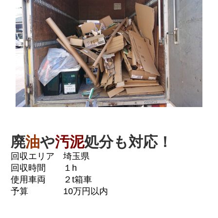
廃
油
や
汚泥
処分も対応！
回収エリア 埼玉県
回収時間 １h
使用車両 ２t箱車
予算 10万円以内