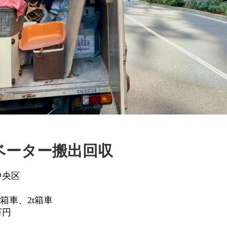
ベーター搬出回収
中央区
箱車、2t箱車
万円