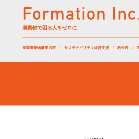
廃棄物で困る人をゼロに
産業廃棄物事業内容
/
サステナビリティ経営支援
/
料金表
/