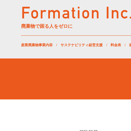
廃棄物で困る人をゼロに
産業廃棄物事業内容
/
サステナビリティ経営支援
/
料金表
/