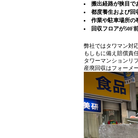
搬出経路が狭目で
都度養生および回
作業や駐車場所の
回収フロアが50
弊社ではタワマン対
もしもに備え賠償責
タワーマンションリ
産廃回収はフォーメ