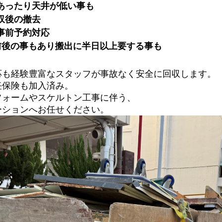
あったり天井が低い事も
収後の撤去
事前予約対応
F前後の事もあり搬出に半日以上要する事も
応も経験豊富なスタッフが事故なく安全に回収します。
任保険も加入済み。
フォームやスケルトン工事に伴う、
ーションへお任せください。