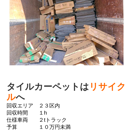
タイルカーペットは
リサイク
ル
へ
回収エリア ２３区内
回収時間 １h
仕様車両 ２tトラック
予算 １０万円未満