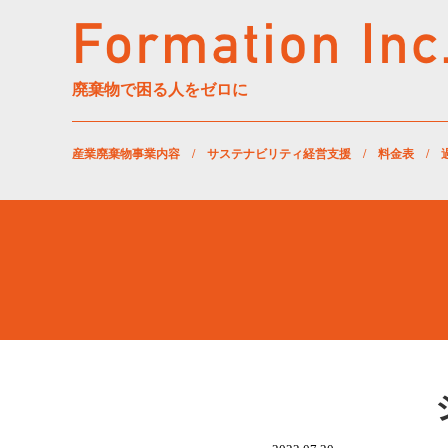
廃棄物で困る人をゼロに
産業廃棄物事業内容
/
サステナビリティ経営支援
/
料金表
/