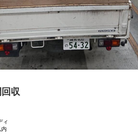
間回収
ディ
内