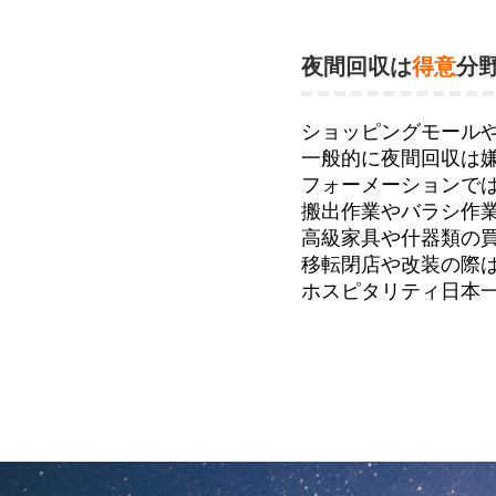
夜間回収は
得意
分
ショッピングモール
一般的に夜間回収は
フォーメーションで
搬出作業やバラシ作
高級家具や什器類の
移転閉店や改装の際
ホスピタリティ日本