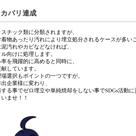
リカバリ達成
ラスチック類に分類されますが、
付着物あったり汚れにより埋立処分されるケースが多い
は泥汚れやカビなどなければ、
クル向けに処理します。
ル率を飛躍的に高めると同時に、
貢献しています。
理場選択もポイントの一つですが。
排出企業様に変わり、
する事でゼロ埋立や単純焼却をしない事でSDGs活動に
さいませ！！