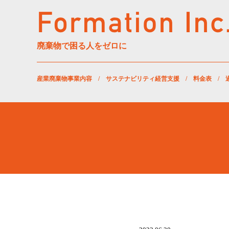
廃棄物で困る人をゼロに
産業廃棄物事業内容
/
サステナビリティ経営支援
/
料金表
/